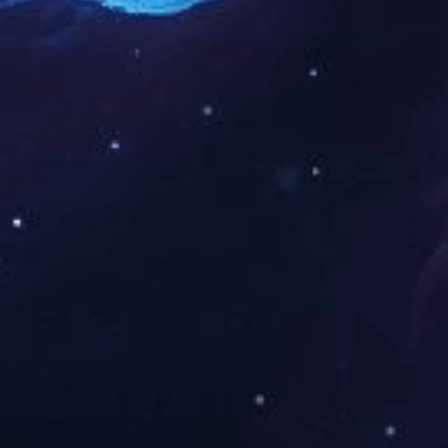
玩家们可以互相交流自己的玩法心得及战术思考，
还能扩展视野，让人接触到更多样化打法。
同时，通过观看其他高级玩家的视频或者直播，可
去。这种学习方式不仅生动形象，而且富有趣味性
源，如图文教程或视频解析，也为新手提供了极大
最终，这些丰富多彩的信息交流及经验共享，会促
因此，各类技巧分享活动无疑将为《实况足球8》
总结：
综上所述，《实况足球8》不仅仅是一款普通体育
素，都让这款作品展现出了独特魅力。从激烈竞争
作，每一个环节都是不可或缺的一部分，共同构建
The end result is a rich community experience that 
that extend beyond the screen.
他们自己的“实况”传奇之旅！
上一篇