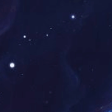
游戏进程不断调整。在实际对抗中，通过实时观察敌方动向
之一。因此，在这个过程中，每位队员不仅要清楚自己的角
，共同达成目标。
重要性。在多人对战模式下，每位玩家都必须理解并尊重彼
良好的配合，才能够发挥出整体实力，从而在激烈竞争中脱
作的人组成，他们能够快速分析局势，并给出合理建议。例
主动向前插上，而前锋则需适时回撤，以形成良好传递链
制胜法宝。