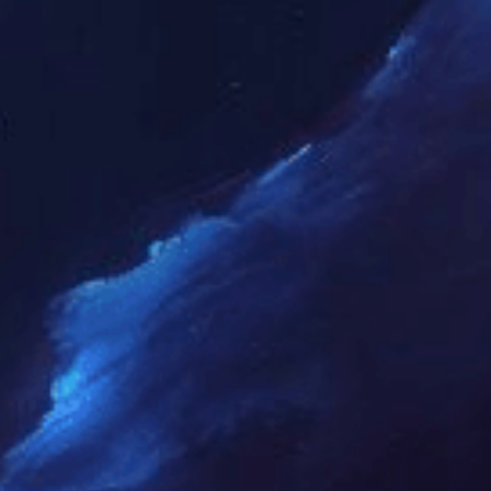
戴雪儿足球宝贝展现青春活力
与运动魅力的精彩瞬间
2026-05-18
德阳足球俱乐部奋勇争先助力
地方足球发展展现青春活力与
团队精神
2026-05-18
归化华裔足球新风潮助力中国
足球崛起与国际竞争力提升
2026-05-17
广州足球特长生培养计划助力
青少年成长与发展新机遇
2026-05-17
巴西足球更衣室的秘密与传奇
球员背后的故事与团队精神
2026-05-17