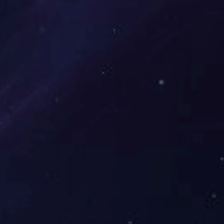
共同提升技能水平。这样的互动不仅能够增强彼此间关系，
以吸收他们独特见解与技巧，并将其应用到自己的实践中
，使得原本单调乏味的练习变得充满乐趣。而借助群内资
的便利，有效降低了学习门槛。
使所有成员共同成长，实现个人技能提升及集体水平提高。
的社区带来更多活力，使得整个游戏环境更加健康积极。
游戏，它所蕴含的人际互动、策略制定以及团队合作等元
中的激情，到深思熟虑后的策略，再到融洽氛围里的团结协
起了一幅生动精彩的电竞画卷。
transcends mere gameplay, fostering friendships and skills
 每位加入其中的人，无论新老，都将在这种精神下不断探索、学习并享受属于
下一篇