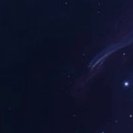
值得注意的是，战略不应是一成不变，而应该随着
及时修正自己的战术计划，是取得胜利的重要因素
色，还需能够随时协助队友，使整个团队形成合力
3、团队合作彰显魅力
《实况足球8》的另一大亮点便是强调团队合作的
此的位置与任务，以实现最佳搭配效果。只有通过
颖而出。
成功的团队往往由几位具备优秀沟通能力且擅长协
如，在实施战术时，一
PA视讯赛事
名后卫可能需要
条。这种相互信任所建立起来的默契，无疑会成为