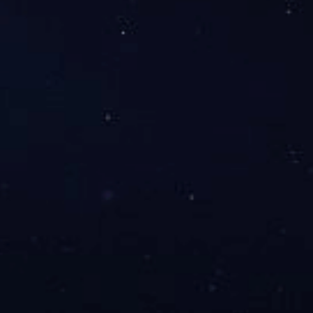
找到我们
地址
深圳市南山区粤海街道蔚蓝
海岸社区中心路3033号喜之
郎大厦701
电话