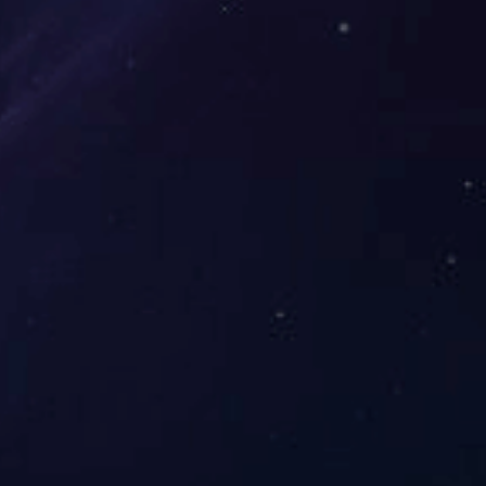
综合素质”的策略有效整合了多种教学理念和方法，通过丰
来，我们应当不断完善这些措施，使其更加符合时代的发展
型人才。
实施创新篮球课程创造良好的条件。同时，也希望家长能够
激情的校园氛围，实现家庭、学校、社会三位一体，共同推
下一篇