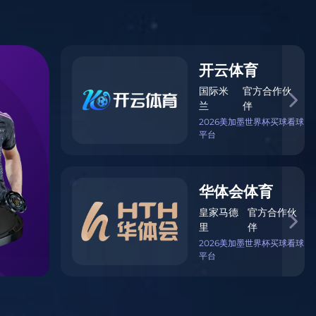
Call 24/7
旨
咨询
PA视讯APP
19918166367