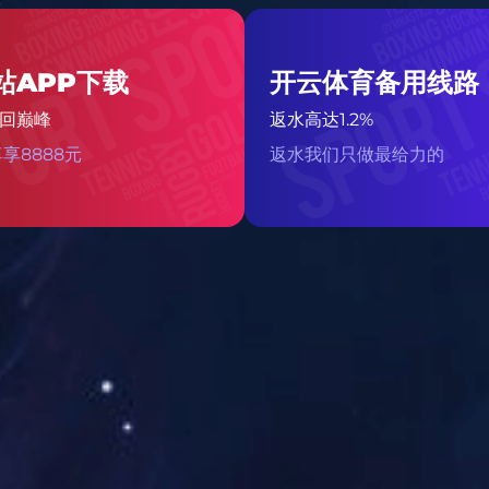
与实践提升学生综合素质的
分享
升学生综合素质的有效途径”，通过引入多元化的教学方法
理素养以及思维能力。首先，我们将分析创新篮球课程设计
发学生的学习兴趣，然后介绍如何通过比赛与活动培养学生
生全面发展的积极影响。本文希望为教育工作者提供有益借
性
，传统的体育教学方法已无法满足现代教育需求。因此，创