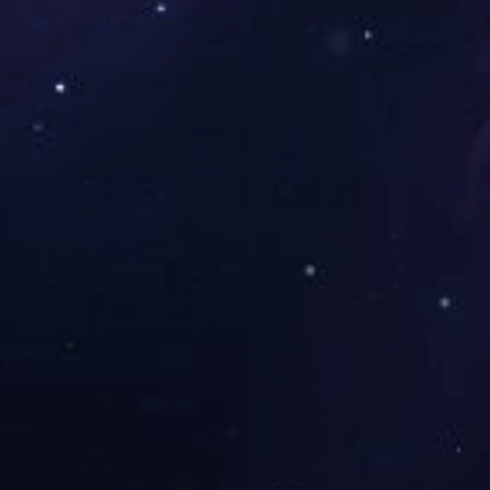
总结：
综上所述，“创新篮球课程设计探索与实践提升学生
富多彩的课堂体验提升了学生各方面的发展。在未
需求，以培养出更多具有国际视野与综合素养的新
因此，各级学校应加强对教师培训与资源投入，为
支持学校开展相关活动，共同营造一个充满活力与
动青少年健康成长。
上一篇