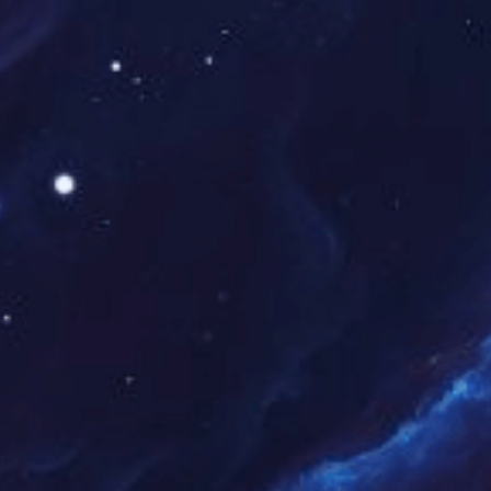
移默化中培养了他们面对困难时不放弃、共同克服挑战的精
赛，让每个参与者都有机会体验到竞争带来的乐趣及压力
们看到自己的不足之处，还能引导他们如何改进，提高整体