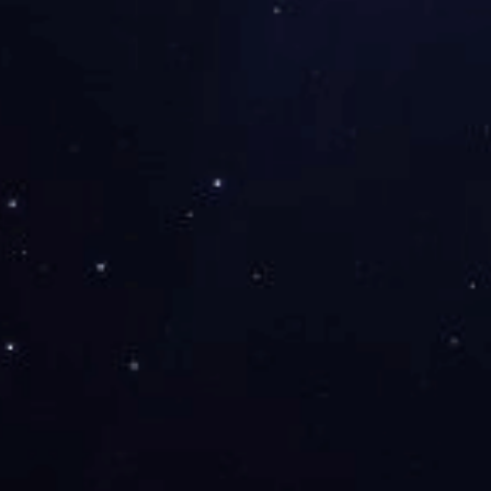
⚽️⚽️中国·PA视讯(集团)官方网站-Made in PlayAce
集团官网展示中国区研发实力，产品采用自主研发
输算法及安全加密技术。网站提供技术白皮书及专
Made in PlayAce，中国智造。访问官网，了解技
见证国产娱乐平台的力量。
邮箱订阅
Subsc