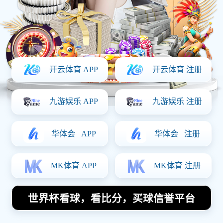
天下足球全部精彩瞬间回顾
与分析球迷热爱足球的理由
与激情分享
2026-05-15
1
分享
足球，作为全球最受欢迎的运动之一，承载着无数球迷的梦
想与激情。本文将对“天下足球”的全部精彩瞬间进行回顾与
分析，探讨球迷热爱足球的理由，并分享他们对这项运动的
深厚情感。我们将从四个方面展开讨论：巅峰时刻、传奇球
员、球队文化以及比赛氛围。每一个方面都蕴含着球迷对足
球的热爱与执着，希望通过这些阐述，让更多人了解足球之